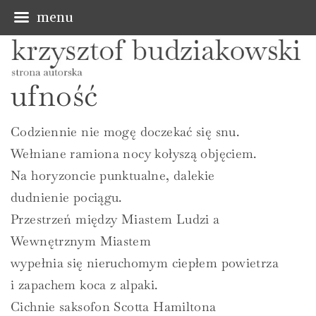
menu
S
k
ufność
i
p
Codziennie nie mogę doczekać się snu.
t
Wełniane ramiona nocy kołyszą objęciem.
o
Na horyzoncie punktualne, dalekie
c
dudnienie pociągu.
o
Przestrzeń między Miastem Ludzi a
n
Wewnętrznym Miastem
t
wypełnia się nieruchomym ciepłem powietrza
e
i zapachem koca z alpaki.
n
Cichnie saksofon Scotta Hamiltona
t