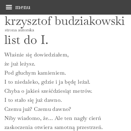
menu
S
k
list do I.
i
p
Właśnie się dowiedziałem,
t
że już leżysz.
o
Pod głuchym kamieniem.
c
I to niedaleko, gdzie i ja będę leżał.
o
Chyba o jakieś sześćdziesiąt metrów.
n
I to stało się już dawno.
t
Czemu już? Czemu dawno?
e
Niby wiadomo, że… Ale ten nagły cierń
n
zaskoczenia otwiera samotną przestrzeń.
t