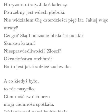
Horyzont utraty. Jakoś kaleczy.
Potrzebny jest wdech głęboki.
Nie widziałem Cię czterdzieści pięć lat. Jakiej więc
utraty?
Czego? Skąd odczucie bliskości pustki?
Skurczu krtani?
Niesprawiedliwości? Złości?
Okrucieństwa otchłani?
Bo to jest jak kradzież zuchwała.
A co kiedyś było,
to nie nasyciło.
Ciemność twoich oczu
moją ciemność spotkała.
Jabłonie nad nami kwitły biało