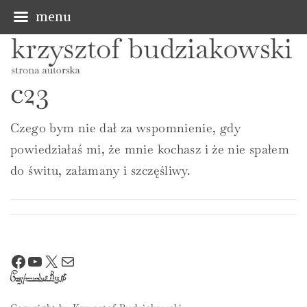
menu
S
k
c23
i
p
Czego bym nie dał za wspomnienie, gdy
t
powiedziałaś mi, że mnie kochasz i że nie spałem
o
do świtu, załamany i szczęśliwy.
c
o
n
t
e
Facebook
YouTube
X
Mail
n
t