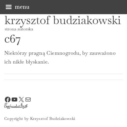
menu
S
k
c67
i
p
Niektórzy pragną Ciemnogrodu, by zauważono
t
ich nikłe błyskanie.
o
c
o
n
t
Facebook
YouTube
X
Mail
e
n
Copyright by Krzysztof Budziakowski
t