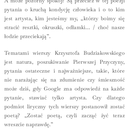
A może pozorny spokój? Są przecież w tej poezji
pytania o kruchą kondycję człowieka i o to kim
jest artysta, kim jesteśmy my, „którzy boimy się
stracić resztki, okruszki, odłamki… / choć nasze
łodzie przeciekają”.
Tematami wierszy Krzysztofa Budziakowskiego
jest natura, poszukiwanie Pierwszej Przyczyny,
pytania ostateczne i najważniejsze, takie, które
nie narażając się na zdumienie czy śmieszność
może dziś, gdy Google zna odpowiedź na każde
pytanie, stawiać tylko artysta. Czy dlatego
podmiot liryczny tych wierszy postanowił zostać
poetą? „Zostać poetą, czyli zacząć żyć teraz
wreszcie naprawdę.”