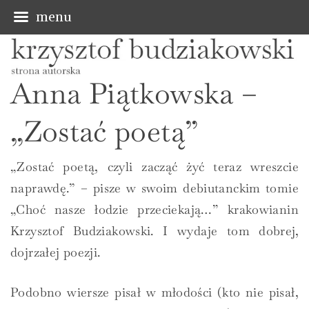
menu
S
k
Anna Piątkowska –
i
p
„Zostać poetą”
t
o
„Zostać poetą, czyli zacząć żyć teraz wreszcie
c
naprawdę.” – pisze w swoim debiutanckim tomie
o
„Choć nasze łodzie przeciekają…” krakowianin
n
Krzysztof Budziakowski. I wydaje tom dobrej,
t
dojrzałej poezji.
e
n
Podobno wiersze pisał w młodości (kto nie pisał,
t